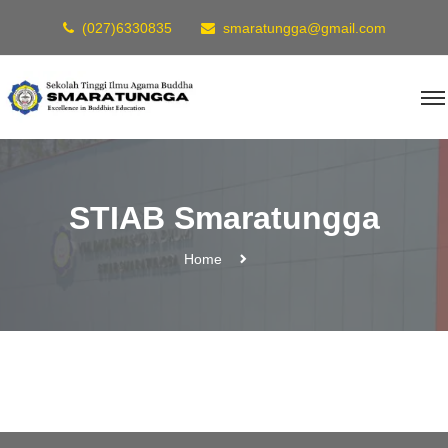
(027)6330835
smaratungga@gmail.com
STIAB Smaratungga
Home